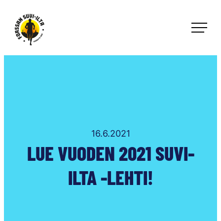
Siirry
suoraan
Forssan Suvi-ilta
sisältöön
Tervetuloa
Suomen
suurimpaan
juoksu-
ja
pyöräilytapahtumaan!
16.6.2021
LUE VUODEN 2021 SUVI-
ILTA -LEHTI!