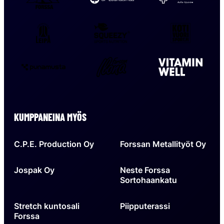
Forssa
Kello-
Lounaismaa
Nyst
Jokioisten
Squeezy
Kotivuor
Leipä
Forssan
Vitam
Punamusta
Ilona
Well
KUMPPANEINA MYÖS
C.P.E. Production Oy
Forssan Metallityöt Oy
Jospak Oy
Neste Forssa
Sortohaankatu
Stretch kuntosali
Piipputerassi
Forssa