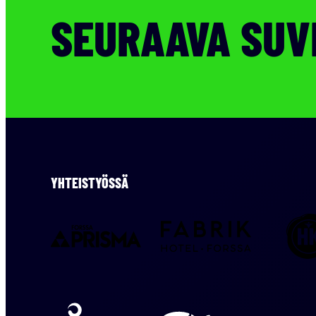
SEURAAVA SUVI
YHTEISTYÖSSÄ
Hotel
Prisma
Fabrik
Forssa
Envor