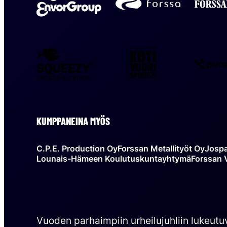
Forssan
Group
kaupunki
Squeezy
Kotivuorisport
KUMPPANEINA MYÖS
C.P.E. Production Oy
Forssan Metallityöt Oy
Josp
Lounais-Hämeen Koulutuskuntayhtymä
Forssan 
Vuoden parhaimpiin urheilujuhliin lukeutu