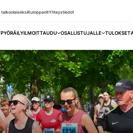
 talkoolaiseksi
Kumppanit
Yhteystiedot
T
PYÖRÄILY
ILMOITTAUDU
OSALLISTUJALLE
TULOKSET