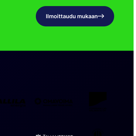
Ilmoittaudu mukaan
Sallila
Forssan
Omavoima
Energia
LVI-
valmiste
Jokioisten