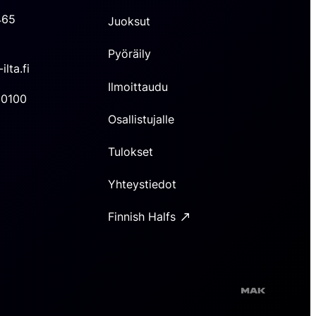
465
Juoksut
Pyöräily
ilta.fi
Ilmoittaudu
30100
Osallistujalle
Tulokset
Yhteystiedot
Finnish Halfs