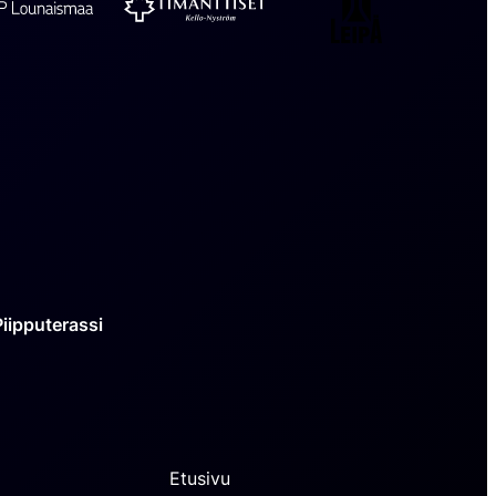
Timanttiset
OP
Leipä
Kello-
Lounaismaa
Nyström
Piipputerassi
Etusivu