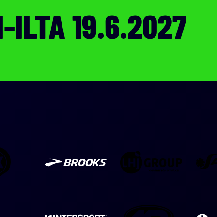
-ILTA 19.6.2027
HK
LHJ
Brooks
Group
AKR