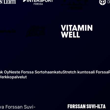
Intersport
Forssan
Forssa
Forssa
lehti
Forssan
Vitamin
Punamusta
Ilona
Well
ak Oy
Neste Forssa Sortohaankatu
Stretch kuntosali Forssa
Verkkopalvelut
FORSSAN SUVI-ILTA
va Forssan Suvi-