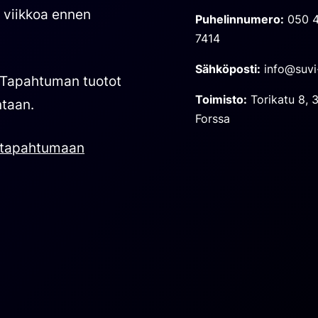
n viikkoa ennen
Puhelinnumero:
050 
7414
Sähköposti:
info@suvi-
 Tapahtuman tuotot
Toimisto:
Torikatu 8, 
ntaan.
Forssa
u tapahtumaan