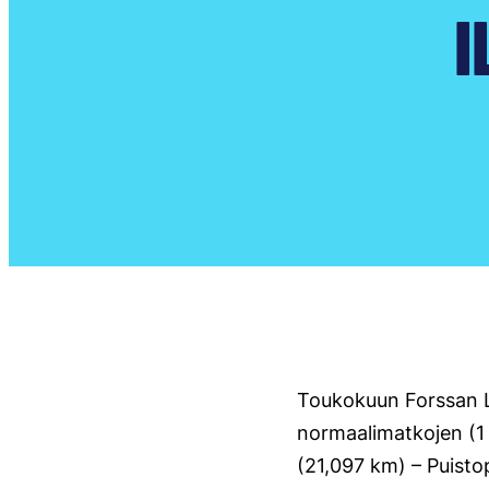
I
Toukokuun Forssan L
normaalimatkojen (1 k
(21,097 km) – Puisto