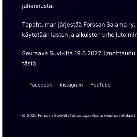
juhannusta.
Tapahtuman järjestää Forssan Salama ry.
käytetään lasten ja aikuisten urheilutoimi
Seuraava Suvi-ilta 19.6.2027.
Ilmoittaud
tästä.
Facebook
Instagram
YouTube
© 2026 Forssan Suvi-ilta
Tietosuojaseloste
Evästeasetukset