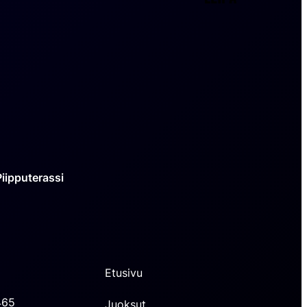
Nyström
Piipputerassi
Etusivu
465
Juoksut