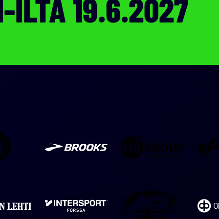
-ILTA 19.6.2027
HK
LHJ
Brooks
Group
AKR
Intersport
Forssan
Forssa
Forssa