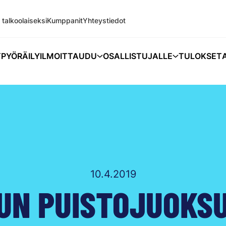
 talkoolaiseksi
Kumppanit
Yhteystiedot
T
PYÖRÄILY
ILMOITTAUDU
OSALLISTUJALLE
TULOKSET
10.4.2019
N PUISTOJUOKSU