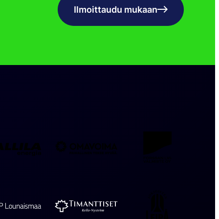
Ilmoittaudu mukaan
Sallila
Forssan
Omavoima
Energia
LVI-
valmiste
Jokioisten
Timanttiset
OP
Leipä
Kello-
Lounaismaa