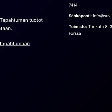
7414
Sähköposti:
info@suvi-
 Tapahtuman tuotot
Toimisto:
Torikatu 8, 
ntaan.
Forssa
u tapahtumaan