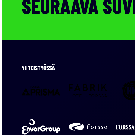
SEURAAVA SUVI
YHTEISTYÖSSÄ
Hotel
Prisma
Fabrik
Forssa
Envor
Forssan
Group
kaupunki