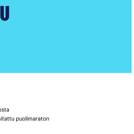
SU
osta
mitattu puolimaraton