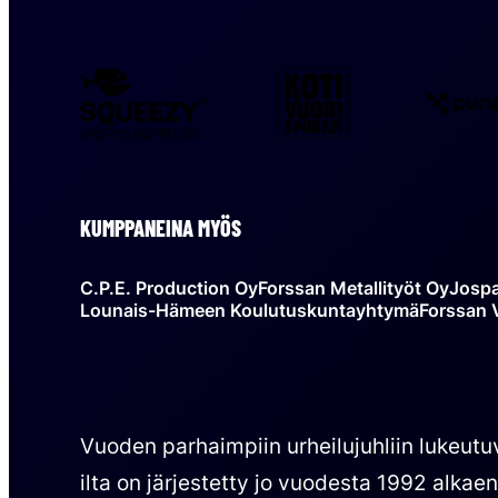
Squeezy
Kotivuorisport
KUMPPANEINA MYÖS
C.P.E. Production Oy
Forssan Metallityöt Oy
Josp
Lounais-Hämeen Koulutuskuntayhtymä
Forssan 
Vuoden parhaimpiin urheilujuhliin lukeutu
ilta on järjestetty jo vuodesta 1992 alkae