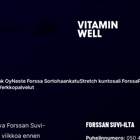
lehti
Forssan
Vitamin
Punamusta
Ilona
Well
ak Oy
Neste Forssa Sortohaankatu
Stretch kuntosali Forssa
Verkkopalvelut
FORSSAN SUVI-ILTA
va Forssan Suvi-
n viikkoa ennen
Puhelinnumero:
050 