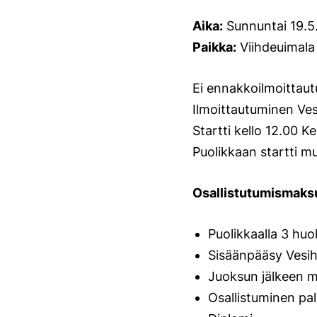
Aika:
Sunnuntai 19.5.
Paikka:
Viihdeuimala 
Ei ennakkoilmoittaut
Ilmoittautuminen Ves
Startti kello 12.00 K
Puolikkaan startti m
Osallistutumismaksu:
Puolikkaalla 3 huo
Sisäänpääsy Vesihe
Juoksun jälkeen m
Osallistuminen pa