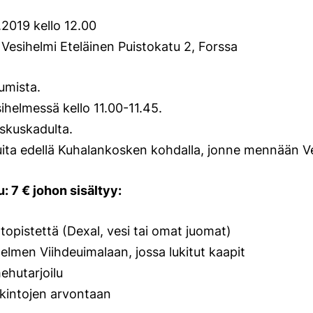
2019 kello 12.00
Vesihelmi Eteläinen Puistokatu 2, Forssa
umista.
ihelmessä kello 11.00-11.45.
eskuskadulta.
uita edellä Kuhalankosken kohdalla, jonne mennään Ve
 7 € johon sisältyy:
ltopistettä (Dexal, vesi tai omat juomat)
lmen Viihdeuimalaan, jossa lukitut kaapit
ehutarjoilu
lkintojen arvontaan